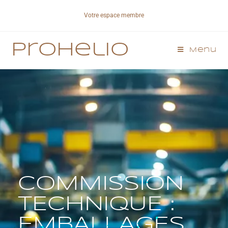
Votre espace membre
Prohelio
Menu
COMMISSION
TECHNIQUE :
EMBALLAGES