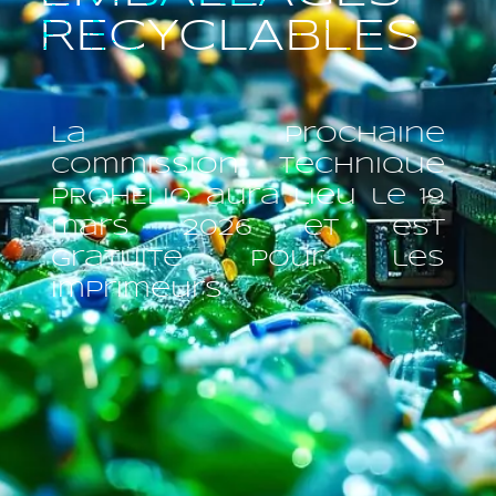
RECYCLABLES
La prochaine
commission technique
PROHELIO aura lieu le 19
mars 2026 et est
gratuite pour les
imprimeurs