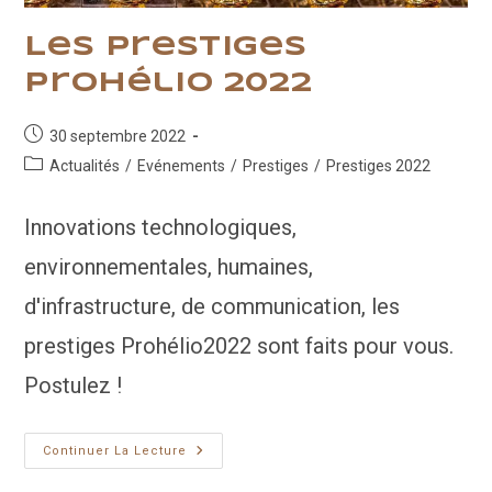
Les Prestiges
Prohélio 2022
Publication
30 septembre 2022
publiée :
Post
Actualités
/
Evénements
/
Prestiges
/
Prestiges 2022
category:
Innovations technologiques,
environnementales, humaines,
d'infrastructure, de communication, les
prestiges Prohélio2022 sont faits pour vous.
Postulez !
Les
Continuer La Lecture
Prestiges
Prohélio