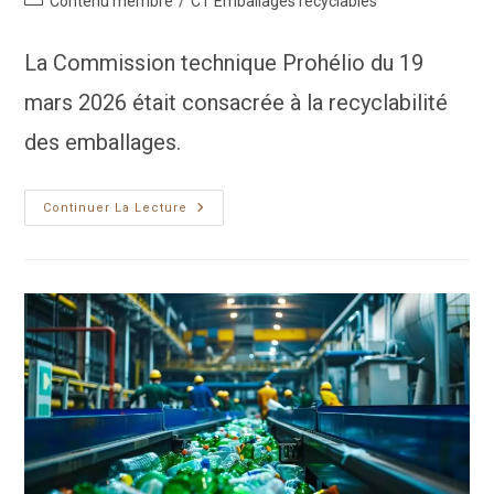
Contenu membre
/
CT Emballages recyclables
category:
La Commission technique Prohélio du 19
mars 2026 était consacrée à la recyclabilité
des emballages.
Citéo
Continuer La Lecture
&
CTP
:
Transparence
Du
Papier