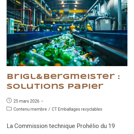
Brigl&Bergmeister :
solutions papier
Publication
25 mars 2026
publiée :
Post
Contenu membre
/
CT Emballages recyclables
category:
La Commission technique Prohélio du 19