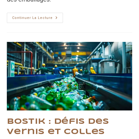
Karbon
Continuer La Lecture
Ethic
:
Emballez,
C’est
Pesé
(en
Kg
CO₂e)
Bostik : défis des
vernis et colles