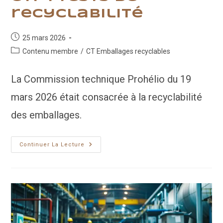
recyclabilité
Publication
25 mars 2026
publiée :
Post
Contenu membre
/
CT Emballages recyclables
category:
La Commission technique Prohélio du 19
mars 2026 était consacrée à la recyclabilité
des emballages.
CTP
Continuer La Lecture
:
Tests
De
Recyclabilité