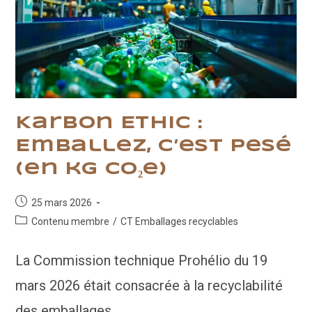
Karbon Ethic :
Emballez, c’est pesé
(en kg CO₂e)
Publication
25 mars 2026
publiée :
Post
Contenu membre
/
CT Emballages recyclables
category:
La Commission technique Prohélio du 19
mars 2026 était consacrée à la recyclabilité
des emballages.