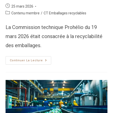
Publication
25 mars 2026
publiée :
Post
Contenu membre
/
CT Emballages recyclables
category:
La Commission technique Prohélio du 19
mars 2026 était consacrée à la recyclabilité
des emballages.
Bostik
Continuer La Lecture
:
Défis
Des
Vernis
Et
Colles