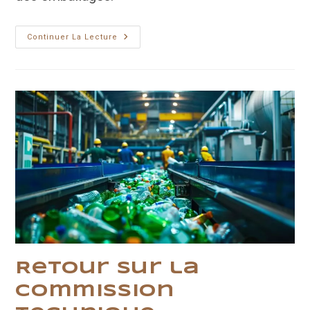
TORAY
Continuer La Lecture
:
Des
Films
Fins
Pour
Un
Packaging
À
Faible
Empreinte
Carbone
Retour sur la
commission