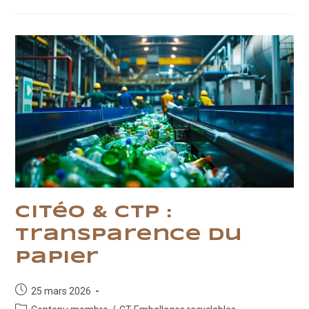
Racles,
Rugosité,
Viscosité
Citéo & CTP :
transparence du
papier
Publication
25 mars 2026
publiée :
Post