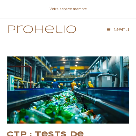
Skip
Votre espace membre
to
content
Prohelio
Menu
CTP : Tests de