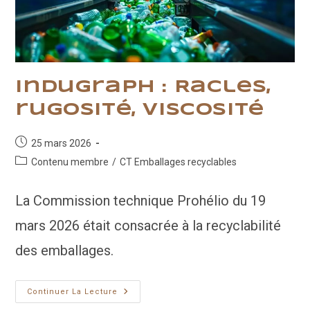
Indugraph : Racles,
rugosité, viscosité
Publication
25 mars 2026
publiée :
Post
Contenu membre
/
CT Emballages recyclables
category:
La Commission technique Prohélio du 19
mars 2026 était consacrée à la recyclabilité
des emballages.
Indugraph
Continuer La Lecture
: