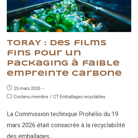
TORAY : Des films
fins pour un
packaging à faible
empreinte carbone
Publication
25 mars 2026
publiée :
Post
Contenu membre
/
CT Emballages recyclables
category:
La Commission technique Prohélio du 19
mars 2026 était consacrée à la recyclabilité
des emballages.