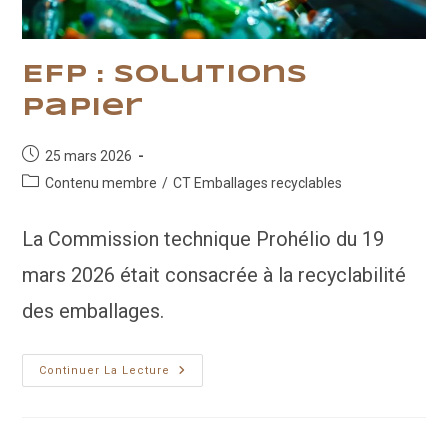
EFP : solutions
papier
Publication
25 mars 2026
publiée :
Post
Contenu membre
/
CT Emballages recyclables
category:
La Commission technique Prohélio du 19
mars 2026 était consacrée à la recyclabilité
des emballages.
EFP
Continuer La Lecture
:
Solutions
Papier