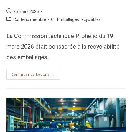
Publication
25 mars 2026
publiée :
Post
Contenu membre
/
CT Emballages recyclables
category:
La Commission technique Prohélio du 19
mars 2026 était consacrée à la recyclabilité
des emballages.
Print
Continuer La Lecture
6