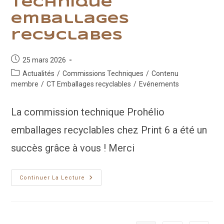
technique
emballages
recyclabes
Publication
25 mars 2026
publiée :
Post
Actualités
/
Commissions Techniques
/
Contenu
category:
membre
/
CT Emballages recyclables
/
Evénements
La commission technique Prohélio
emballages recyclables chez Print 6 a été un
succès grâce à vous ! Merci
Retour
Continuer La Lecture
Sur
La
Commission
Technique
Emballages
Recyclabes