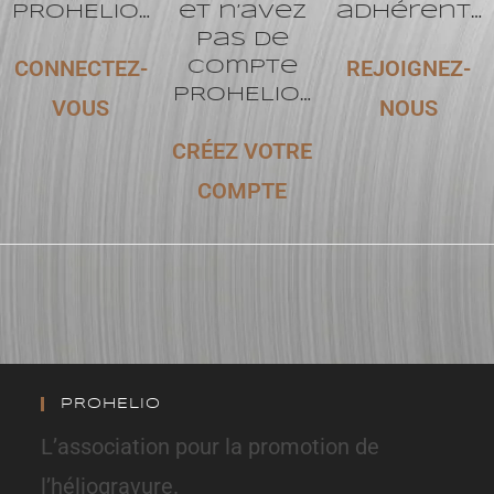
PROHELIO…
et n’avez
adhérent…
pas de
CONNECTEZ-
REJOIGNEZ-
compte
PROHELIO…
VOUS
NOUS
CRÉEZ VOTRE
COMPTE
PROHELIO
L’association pour la promotion de
l’héliogravure.