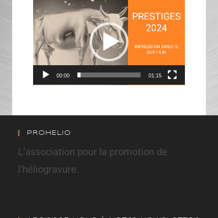
Lecteur
vidéo
00:00
01:15
PROHELIO
L’association pour la promotion de
l’héliogravure.