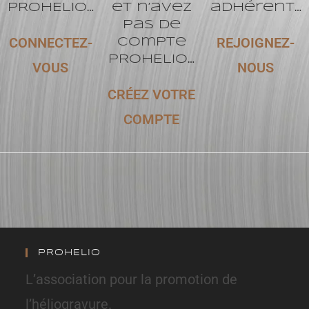
PROHELIO…
et n’avez
adhérent…
pas de
CONNECTEZ-
REJOIGNEZ-
compte
PROHELIO…
VOUS
NOUS
CRÉEZ VOTRE
COMPTE
PROHELIO
L’association pour la promotion de
l’héliogravure.