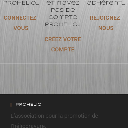
PROHELIO…
et n’avez
adhérent…
pas de
CONNECTEZ-
REJOIGNEZ-
compte
PROHELIO…
VOUS
NOUS
CRÉEZ VOTRE
COMPTE
PROHELIO
L’association pour la promotion de
l’héliogravure.