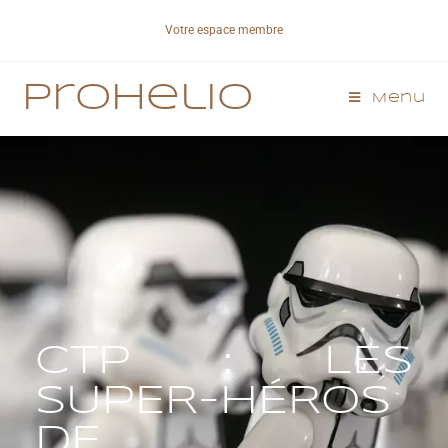
Votre espace membre
Prohelio
Menu
CTP : LES
SUPER-HÉROS
DE