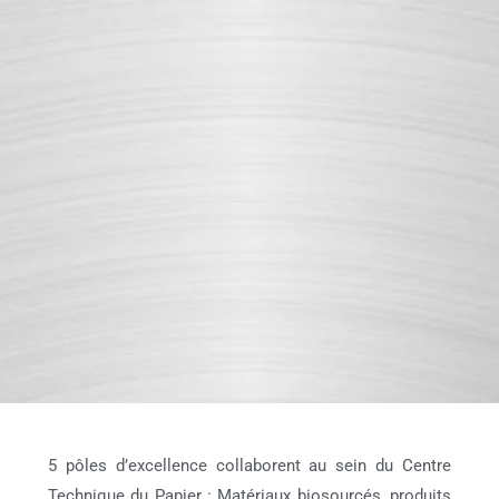
5 pôles d’excellence collaborent au sein du Centre
Technique du Papier : Matériaux biosourcés, produits