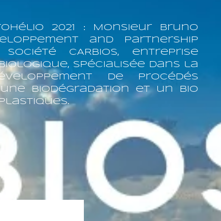
rohélio 2021 : Monsieur Bruno
veloppement and partnership
 société CARBIOS, entreprise
biologique, spécialisée dans la
éveloppement de procédés
une biodégradation et un bio
plastiques.