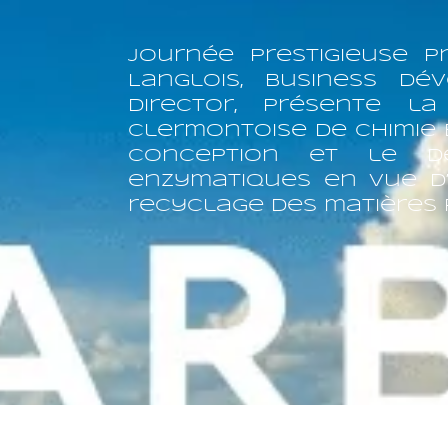
Journée prestigieuse P
Langlois, Business dé
director, présente la
Clermontoise de chimie 
conception et le d
enzymatiques en vue d’
recyclage des matières 