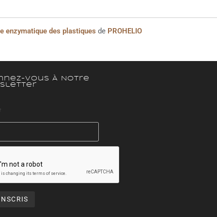
age enzymatique des plastiques
de
PROHELIO
nnez-Vous À Notre
sletter
*