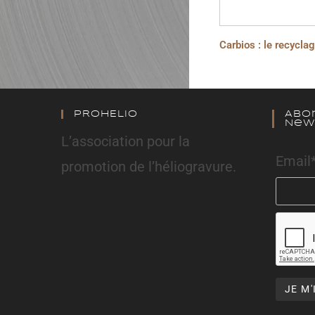
Carbios : le recycl
PROHELIO
Abo
New
L’association pour la
Email
promotion de l’héliogravure.